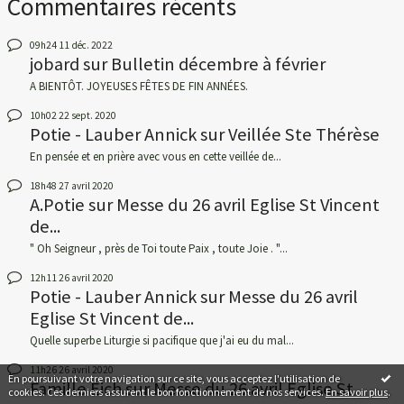
Commentaires récents
09h24
11
déc. 2022
jobard
sur
Bulletin décembre à février
A BIENTÔT. JOYEUSES FÊTES DE FIN ANNÉES.
10h02
22
sept. 2020
Potie - Lauber Annick
sur
Veillée Ste Thérèse
En pensée et en prière avec vous en cette veillée de...
18h48
27
avril 2020
A.Potie
sur
Messe du 26 avril Eglise St Vincent
de...
" Oh Seigneur , près de Toi toute Paix , toute Joie . "...
12h11
26
avril 2020
Potie - Lauber Annick
sur
Messe du 26 avril
Eglise St Vincent de...
Quelle superbe Liturgie si pacifique que j'ai eu du mal...
11h26
26
avril 2020
En poursuivant votre navigation sur ce site, vous acceptez l'utilisation de
Famille Eich
sur
Messe du 26 avril Eglise St
cookies. Ces derniers assurent le bon fonctionnement de nos services.
En savoir plus
.