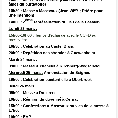
âmes du purgatoire)
10h30 :
Messe à Masevaux (Jean WEY ; Prière pour
une intention)
ème
14h00 :
2
représentation du Jeu de la Passion.
Lundi 23 mars :
15h00-16h00 :
Temps d’échange avec le CCFD au
presbytère
16h30 :
Célébration au Castel Blanc
20h00 :
Répétition des chorales à Guewenheim.
M
ardi 24 mars :
09h00 :
Messe & chapelet à Kirchberg-Wegscheid
Mercredi 25 mars :
Annonciation du Seigneur
19h00 :
Célébration pénitentielle à Oberbruck
Jeudi 26 mars :
09h00 :
Messe à
Dolleren
10h00 :
Réunion du doyenné à Cernay
15h00 :
Confessions à Masevaux suivies de la messe à
17h00
19h00 :
EAP