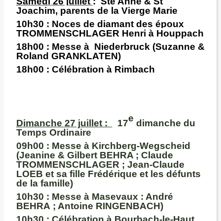
Samedi 26 juillet
: Ste Anne & St
Joachim, parents de la Vierge Marie
10h30 :
Noces de diamant des époux
TROMMENSCHLAGER Henri à Houppach
18h00 :
Messe à Niederbruck (Suzanne &
Roland GRANKLATEN)
18h00 :
Célébration à Rimbach
e
Dimanche 27 juillet :
17
dimanche du
Temps Ordinaire
09h00 :
Messe à Kirchberg-Wegscheid
(Jeanine & Gilbert BEHRA ; Claude
TROMMENSCHLAGER ; Jean-Claude
LOEB et sa fille Frédérique et les défunts
de la famille)
10h30 :
Messe à Masevaux : André
BEHRA ; Antoine RINGENBACH)
10h30 :
Célébration à Bourbach-le-Haut