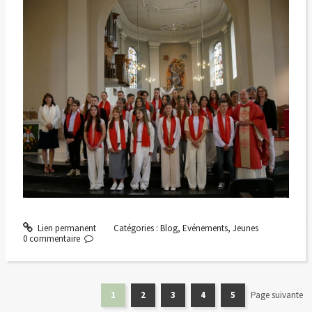
Lien permanent
Catégories :
Blog
,
Evénements
,
Jeunes
0
commentaire
1
2
3
4
5
Page suivante