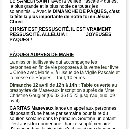
LE SAMEDI SAINT
avec la Veillée Pascale « qui est
la plus grande et la plus noble de toutes les
solennités. » Avec le
DIMANCHE DE PÂQUES, c’est
la fête la plus importante de notre foi en Jésus-
Christ.
CHRIST EST RESSUSCITÉ, IL EST VRAIMENT
RESSUSCITÉ. ALLÉLUIA ! JOYEUSES
PÂQUES !
PÂQUES AUPRES DE MARIE
La mission jaillissante qui accompagne les
personnes en fin de vie proposera à la vente leur livre
« Croire avec Marie », à l’issue de la Vigile Pascale et
la messe de Pâques – Tarif, 10 euros.
Dimanche 12 avril de 12h à 14h :
Table ouverte
au
presbytère de Masevaux Inscription auprès de Mme
Christine Gaugler (06 32 36 85 23 jusqu’au jeudi 09
avril).
CARITAS Masevaux
lance un appel aux personnes
disposant d'une heure par semaine pour faire du
soutien scolaire dans le primaire. Soutenir un enfant,
c'est aussi lui donner une chance supplémentaire
d'avancer dans la vie mais c'est aussi une démarche