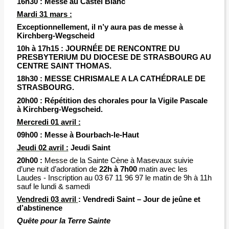
16h30 :
Messe au Castel Blanc
M
ardi 31 mars :
Exceptionnellement, il n’y aura pas de messe
à
Kirchberg-Wegscheid
10h à 17h15 :
JOURNÉE DE RENCONTRE DU
PRESBYTERIUM DU DIOCESE DE STRASBOURG AU
CENTRE SAINT THOMAS.
18h30 :
MESSE CHRISMALE A LA CATHÉDRALE DE
STRASBOURG.
20h00 :
Répétition des chorales pour la Vigile Pascale
à Kirchberg-Wegscheid.
Mercredi 01 avril :
09h00 :
Messe à Bourbach-le-Haut
Jeudi 02 avril :
Jeudi Saint
20h00 :
Messe de la Sainte Cène à Masevaux suivie
d’une nuit d’adoration de
22h à 7h00
matin avec les
Laudes - Inscription au 03 67 11 96 97 le matin de 9h à 11h
sauf le lundi & samedi
Vendredi 03 avril
: Vendredi Saint – Jour de jeûne et
d’abstinence
Quête pour la Terre Sainte