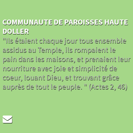
COMMUNAUTE DE PAROISSES HAUTE
DOLLER
"Ils étaient chaque jour tous ensemble
assidus au Temple, ils rompaient le
pain dans les maisons, et prenaient leur
nourriture avec joie et simplicité de
coeur, louant Dieu, et trouvant grâce
auprès de tout le peuple. " (Actes 2, 46)