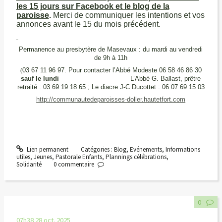
les 15 jours sur Facebook et le blog de la
paroisse
.
Merci de communiquer les intentions et vos
annonces avant le 15 du mois précédent.
Permanence au presbytère de Masevaux : du mardi au vendredi
de 9h à 11h
(
03 67 11 96 97. Pour contacter l’Abbé Modeste 06 58 46 86 30
sauf le lundi
L’Abbé G. Ballast, prêtre
retraité : 03 69 19 18 65 ; Le diacre J-C Ducottet : 06 07 69 15 03
http://communautedeparoisses-doller.hautetfort.com
Lien permanent
Catégories :
Blog
,
Evénements
,
Informations
utiles
,
Jeunes
,
Pastorale Enfants
,
Plannings célébrations
,
Solidarité
0
commentaire
0
07h38
28
oct. 2025