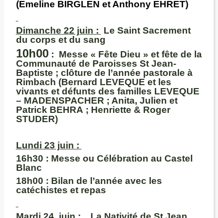
(Emeline BIRGLEN et Anthony EHRET)
Dimanche 22 juin :
Le Saint Sacrement
du corps et du sang
10h00
:
Messe « Fête Dieu » et fête de la
Communauté de Paroisses St Jean-
Baptiste ; clôture de l’année pastorale à
Rimbach (Bernard LEVEQUE et les
vivants et défunts des familles LEVEQUE
– MADENSPACHER ; Anita, Julien et
Patrick BEHRA ; Henriette & Roger
STUDER)
Lundi 23 juin :
16h30 :
Messe ou Célébration au Castel
Blanc
18h00 :
Bilan de l’année avec les
catéchistes et repas
M
ardi 24 juin :
La Nativité de St Jean