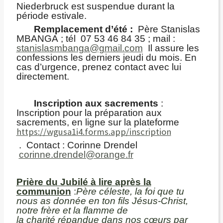
Niederbruck est suspendue durant la
période estivale.
Remplacement d’été :
Père Stanislas
MBANGA ; tél 07 53 46 84 35 ; mail :
stanislasmbanga@gmail.com
Il assure les
confessions les derniers jeudi du mois. En
cas d’urgence, prenez contact avec lui
directement.
Inscription aux sacrements
:
Inscription pour la préparation aux
sacrements, en ligne sur la plateforme
https://wgusa1i4.forms.app/inscription
. Contact : Corinne Drendel
corinne.drendel@orange.fr
Prière du Jubilé à lire après la
communion
:
Père céleste, la foi que tu
nous as donnée en ton fils Jésus-Christ,
notre frère et la flamme de
la charité répandue dans nos cœurs par