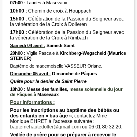
07h00 :
Laudes à Masevaux
10h00 :
Chemin de croix à Houppach
15h00 :
Célébration de la Passion du Seigneur avec
la vénération de la Croix à Dolleren
17h00 :
Célébration de la Passion du Seigneur avec
la vénération de la Croix à Rimbach
Samedi 04 avril :
Samedi Saint
20h00 :
Vigile Pascale
à
Kirchberg-Wegscheid
(Maurice
STEINER)
Baptême de mademoiselle VASSEUR Orlane.
Di
manche 05 avril :
Dimanche de Pâques
Quête pour le denier de Saint Pierre
10h30 :
Messe des familles,
messe solennelle du jour
de Pâques à
Masevaux
Pour informations :
Pour les inscriptions au baptême des bébés ou
des enfants en « bas âge »,
contactez Mme
Monique EHRET à l’adresse suivante :
baptemehautedoller@gmail.com
ou 06 01 80 32 20.
Veillée de prière pour se préparer à recevoir le