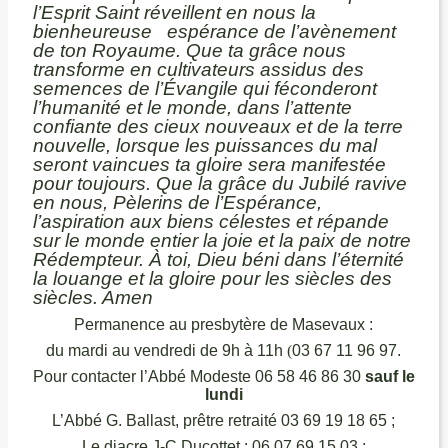
l’Esprit Saint réveillent en nous la
bienheureuse espérance de l’avènement
de ton Royaume. Que ta grâce nous
transforme en cultivateurs assidus des
semences de l’Évangile qui féconderont
l’humanité et le monde, dans l’attente
confiante des cieux nouveaux et de la terre
nouvelle, lorsque les puissances du mal
seront vaincues ta gloire sera manifestée
pour toujours. Que la grâce du Jubilé ravive
en nous, Pèlerins de l’Espérance,
l’aspiration aux biens célestes et répande
sur le monde entier la joie et la paix de notre
Rédempteur. À toi, Dieu béni dans l’éternité
la louange et la gloire pour les siècles des
siècles. Amen
Permanence au presbytère de Masevaux :
du mardi au vendredi de 9h à 11h
(
03 67 11 96 97.
Pour contacter l’Abbé Modeste 06 58 46 86 30
sauf le
lundi
L’Abbé G. Ballast, prêtre retraité 03 69 19 18 65 ;
Le diacre J-C Ducottet : 06 07 69 15 03
;