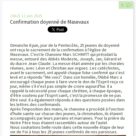
0
16h21
11
juin 2025
Confirmation doyenné de Masevaux
Dimanche 8 juin, jour de la Pentecôte, 25 jeunes du doyenné
ont reçu le sacrement de la confirmation à l'église de
Masevaux. C'est le Chanoine Marc SCHMITT qui présidait la
messe, entouré des Abbés Modeste, Joseph, Jan, Gérard et
du diacre Jean-Claude. La messe était animée par les chorales
réunies, avec Léon et Christian aux orgues. Les catéchistes,
avant le sacrement, ont appelé chaque futur confirmé qui s'est
levé et a répondu "Me voici". Dans son homélie, l'Abbé Marc a
encouragé chaque jeune à faire vivre le don de l'Esprit reçu ce
jour, même s'il n'est pas simple de croire aujourd'hui. Il a
rappelé la nécessité pour chaque chrétien, à chaque époque,
d'être soutenu par l'Esprit saint, c'est la promesse de ne pas
être seul. Il a également répondu à des questions posées dans
les lettres des confirmands.
Après l'imposition des mains, le chanoine a procédé à l'onction
d'huile sainte sur chacun des jeunes, la chrismation, ils étaient
accompagnés par leurs parrains et marraines. Pour la prière du
Notre Père tous étaient rassemblés autour de l'autel.
Nous souhaitons belle route dans cette nouvelle étape de leur
vie de Foi à tous les 25 jeunes confirmés de nos paroisses.