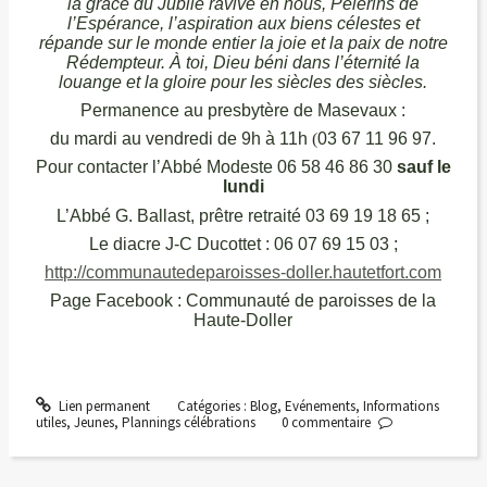
la grâce du Jubilé ravive en nous, Pèlerins de
l’Espérance, l’aspiration aux biens célestes et
répande sur le monde entier la joie et la paix de notre
Rédempteur. À toi, Dieu béni dans l’éternité la
louange et la gloire pour les siècles des siècles.
Permanence au presbytère de Masevaux :
du mardi au vendredi de 9h à 11h
(
03 67 11 96 97.
Pour contacter l’Abbé Modeste 06 58 46 86 30
sauf le
lundi
L’Abbé G. Ballast, prêtre retraité 03 69 19 18 65 ;
Le diacre J-C Ducottet : 06 07 69 15 03
;
http://communautedeparoisses-doller.hautetfort.com
Page Facebook : Communauté de paroisses de la
Haute-Doller
Lien permanent
Catégories :
Blog
,
Evénements
,
Informations
utiles
,
Jeunes
,
Plannings célébrations
0
commentaire