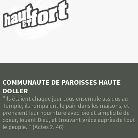
COMMUNAUTE DE PAROISSES HAUTE
DOLLER
"Ils étaient chaque jour tous ensemble assidus au
Temple, ils rompaient le pain dans les maisons, et
prenaient leur nourriture avec joie et simplicité de
coeur, louant Dieu, et trouvant grâce auprès de tout
le peuple. " (Actes 2, 46)