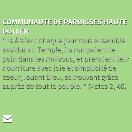
COMMUNAUTE DE PAROISSES HAUTE
DOLLER
"Ils étaient chaque jour tous ensemble
assidus au Temple, ils rompaient le
pain dans les maisons, et prenaient leur
nourriture avec joie et simplicité de
coeur, louant Dieu, et trouvant grâce
auprès de tout le peuple. " (Actes 2, 46)