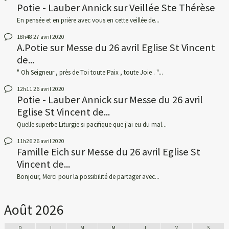
Potie - Lauber Annick
sur
Veillée Ste Thérèse
En pensée et en prière avec vous en cette veillée de...
18h48
27
avril 2020
A.Potie
sur
Messe du 26 avril Eglise St Vincent
de...
" Oh Seigneur , près de Toi toute Paix , toute Joie . "...
12h11
26
avril 2020
Potie - Lauber Annick
sur
Messe du 26 avril
Eglise St Vincent de...
Quelle superbe Liturgie si pacifique que j'ai eu du mal...
11h26
26
avril 2020
Famille Eich
sur
Messe du 26 avril Eglise St
Vincent de...
Bonjour, Merci pour la possibilité de partager avec...
Août 2026
D
L
M
M
J
V
S