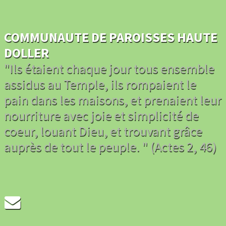
COMMUNAUTE DE PAROISSES HAUTE
DOLLER
"Ils étaient chaque jour tous ensemble
assidus au Temple, ils rompaient le
pain dans les maisons, et prenaient leur
nourriture avec joie et simplicité de
coeur, louant Dieu, et trouvant grâce
auprès de tout le peuple. " (Actes 2, 46)