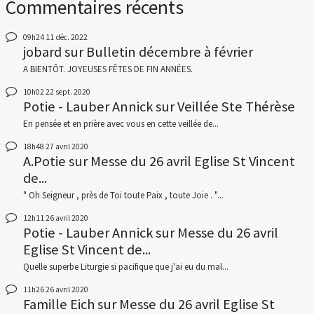
Commentaires récents
09h24
11
déc. 2022
jobard
sur
Bulletin décembre à février
A BIENTÔT. JOYEUSES FÊTES DE FIN ANNÉES.
10h02
22
sept. 2020
Potie - Lauber Annick
sur
Veillée Ste Thérèse
En pensée et en prière avec vous en cette veillée de...
18h48
27
avril 2020
A.Potie
sur
Messe du 26 avril Eglise St Vincent
de...
" Oh Seigneur , près de Toi toute Paix , toute Joie . "...
12h11
26
avril 2020
Potie - Lauber Annick
sur
Messe du 26 avril
Eglise St Vincent de...
Quelle superbe Liturgie si pacifique que j'ai eu du mal...
11h26
26
avril 2020
Famille Eich
sur
Messe du 26 avril Eglise St