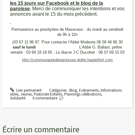
les 15 jours sur Facebook et le blog de la
paroisse
.
Merci de communiquer les intentions et vos
annonces avant le 15 du mois précédent.
Permanence au presbytère de Masevaux : du mardi au vendredi
de 9h à 11h
(
03 67 11 96 97. Pour contacter l’Abbé Modeste 06 58 46 86 30
sauf le lundi
L’Abbé G. Ballast, prêtre
retraité : 03 69 19 18 65 ; Le diacre J-C Ducottet : 06 07 69 15 03
http://communautedeparoisses-doller.hautetfort.com
Lien permanent
Catégories :
Blog
,
Evénements
,
Informations
utiles
,
Jeunes
,
Pastorale Enfants
,
Plannings célébrations
,
Solidarité
0
commentaire
Écrire un commentaire