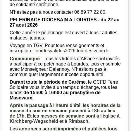
de solidarité chrétienne.
N'hésitez pas à nous contacter 06 89 77 22 80.
PELERINAGE DIOCESAIN A LOURDES
- du 22 au
27 aout 2026
Cette année le pèlerinage est ouvert à tous : adultes,
malades, jeunes.
Voyage en TGV. Pour tous renseignements et
inscription :
lourdesvalides2026-lourdes.venio.fr
Communiqué :
Tous les fidèles d’Alsace sont invités
à participer à ce pèlerinage à Lourdes, tous ensemble
avec Monseigneur Delannoy. N’hésitons pas à
communiquer largement sur cette opportunité !
Durant toute la période de Carême
,
le CCFD Terre
Solidaire vous invite à un temps d’échange, tous les
lundis
de 15h00 à 16h00 au presbytère de
Masevaux.
Après le passage à l'heure d'été, les horaires de la
messe du soir en semaine passent à 18h au lieu
de 17h. Et les messes de semaine sont à l'église à
Kirchberg-Wegscheid et à Rimbach.
Les annonces seront imprimées et publiées tous