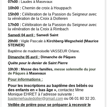
07h00 :
Laudes à Masevaux
10h00 :
Chemin de croix à Houppach
15h00 :
Célébration de la Passion du Seigneur avec
la vénération de la Croix à Dolleren
17h00 :
Célébration de la Passion du Seigneur avec
la vénération de la Croix à Rimbach
Samedi 04 avril :
Samedi Saint
20h00 :
Vigile Pascale
à
Kirchberg-Wegscheid
(Maurice
STEINER)
Baptême de mademoiselle VASSEUR Orlane.
Di
manche 05 avril :
Dimanche de Pâques
Quête pour le denier de Saint Pierre
10h30 :
Messe des familles,
messe solennelle du jour
de Pâques à
Masevaux
Pour informations :
Pour les inscriptions au baptême des bébés ou
des enfants en « bas âge »,
contactez Mme
Monique EHRET à l’adresse suivante :
baptemehautedoller@gmail.com
ou 06 01 80 32 20.
Veillée de prière pour se préparer à recevoir le