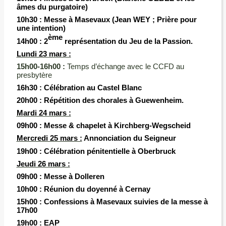
âmes du purgatoire)
10h30 :
Messe à Masevaux (Jean WEY ; Prière pour
une intention)
ème
14h00 :
2
représentation du Jeu de la Passion.
Lundi 23 mars :
15h00-16h00 :
Temps d’échange avec le CCFD au
presbytère
16h30 :
Célébration au Castel Blanc
20h00 :
Répétition des chorales à Guewenheim.
M
ardi 24 mars :
09h00 :
Messe & chapelet à Kirchberg-Wegscheid
Mercredi 25 mars :
Annonciation du Seigneur
19h00 :
Célébration pénitentielle à Oberbruck
Jeudi 26 mars :
09h00 :
Messe à
Dolleren
10h00 :
Réunion du doyenné à Cernay
15h00 :
Confessions à Masevaux suivies de la messe à
17h00
19h00 :
EAP