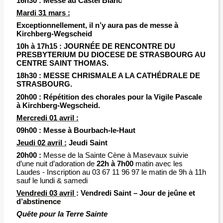
16h30 :
Messe au Castel Blanc
M
ardi 31 mars :
Exceptionnellement, il n’y aura pas de messe
à
Kirchberg-Wegscheid
10h à 17h15 :
JOURNÉE DE RENCONTRE DU
PRESBYTERIUM DU DIOCESE DE STRASBOURG AU
CENTRE SAINT THOMAS.
18h30 :
MESSE CHRISMALE A LA CATHÉDRALE DE
STRASBOURG.
20h00 :
Répétition des chorales pour la Vigile Pascale
à Kirchberg-Wegscheid.
Mercredi 01 avril :
09h00 :
Messe à Bourbach-le-Haut
Jeudi 02 avril :
Jeudi Saint
20h00 :
Messe de la Sainte Cène à Masevaux suivie
d’une nuit d’adoration de
22h à 7h00
matin avec les
Laudes - Inscription au 03 67 11 96 97 le matin de 9h à 11h
sauf le lundi & samedi
Vendredi 03 avril
: Vendredi Saint – Jour de jeûne et
d’abstinence
Quête pour la Terre Sainte