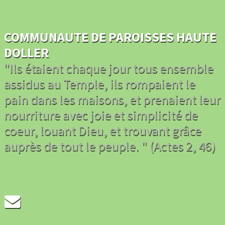
COMMUNAUTE DE PAROISSES HAUTE
DOLLER
"Ils étaient chaque jour tous ensemble
assidus au Temple, ils rompaient le
pain dans les maisons, et prenaient leur
nourriture avec joie et simplicité de
coeur, louant Dieu, et trouvant grâce
auprès de tout le peuple. " (Actes 2, 46)