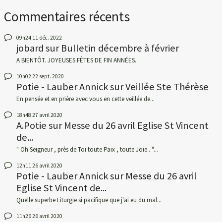
Commentaires récents
09h24
11
déc. 2022
jobard
sur
Bulletin décembre à février
A BIENTÔT. JOYEUSES FÊTES DE FIN ANNÉES.
10h02
22
sept. 2020
Potie - Lauber Annick
sur
Veillée Ste Thérèse
En pensée et en prière avec vous en cette veillée de...
18h48
27
avril 2020
A.Potie
sur
Messe du 26 avril Eglise St Vincent
de...
" Oh Seigneur , près de Toi toute Paix , toute Joie . "...
12h11
26
avril 2020
Potie - Lauber Annick
sur
Messe du 26 avril
Eglise St Vincent de...
Quelle superbe Liturgie si pacifique que j'ai eu du mal...
11h26
26
avril 2020