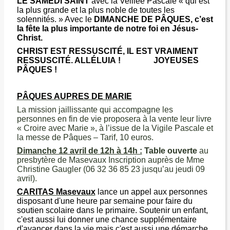
LE SAMEDI SAINT
avec la Veillée Pascale « qui est
la plus grande et la plus noble de toutes les
solennités. » Avec le
DIMANCHE DE PÂQUES, c’est
la fête la plus importante de notre foi en Jésus-
Christ.
CHRIST EST RESSUSCITÉ, IL EST VRAIMENT
RESSUSCITÉ. ALLÉLUIA ! JOYEUSES
PÂQUES !
PÂQUES AUPRES DE MARIE
La mission jaillissante qui accompagne les
personnes en fin de vie proposera à la vente leur livre
« Croire avec Marie », à l’issue de la Vigile Pascale et
la messe de Pâques – Tarif, 10 euros.
Dimanche 12 avril de 12h à 14h :
Table ouverte
au
presbytère de Masevaux Inscription auprès de Mme
Christine Gaugler (06 32 36 85 23 jusqu’au jeudi 09
avril).
CARITAS Masevaux
lance un appel aux personnes
disposant d'une heure par semaine pour faire du
soutien scolaire dans le primaire. Soutenir un enfant,
c'est aussi lui donner une chance supplémentaire
d'avancer dans la vie mais c'est aussi une démarche