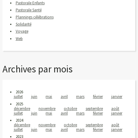
Pastorale Enfants
Pastorale Santé
Plannings célébrations
Solidarité
Voyage
Web
Archives par mois
2026
juillet
juin
mai
avril
mars
février
janvier
2025
décembre
novembre
octobre
septembre
août
juillet
juin
mai
avril
mars
février
janvier
2024
décembre
novembre
octobre
septembre
août
juillet
juin
mai
avril
mars
février
janvier
2023