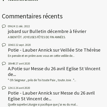
Commentaires récents
09h24
11
déc. 2022
jobard
sur
Bulletin décembre à février
A BIENTÔT. JOYEUSES FÊTES DE FIN ANNÉES.
10h02
22
sept. 2020
Potie - Lauber Annick
sur
Veillée Ste Thérèse
En pensée et en prière avec vous en cette veillée de...
18h48
27
avril 2020
A.Potie
sur
Messe du 26 avril Eglise St Vincent
de...
" Oh Seigneur , près de Toi toute Paix , toute Joie . "...
12h11
26
avril 2020
Potie - Lauber Annick
sur
Messe du 26 avril
Eglise St Vincent de...
Quelle superbe Liturgie si pacifique que j'ai eu du mal...