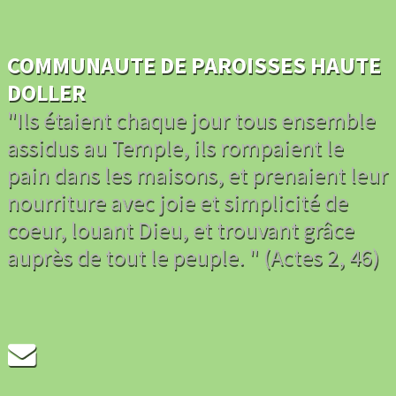
COMMUNAUTE DE PAROISSES HAUTE
DOLLER
"Ils étaient chaque jour tous ensemble
assidus au Temple, ils rompaient le
pain dans les maisons, et prenaient leur
nourriture avec joie et simplicité de
coeur, louant Dieu, et trouvant grâce
auprès de tout le peuple. " (Actes 2, 46)