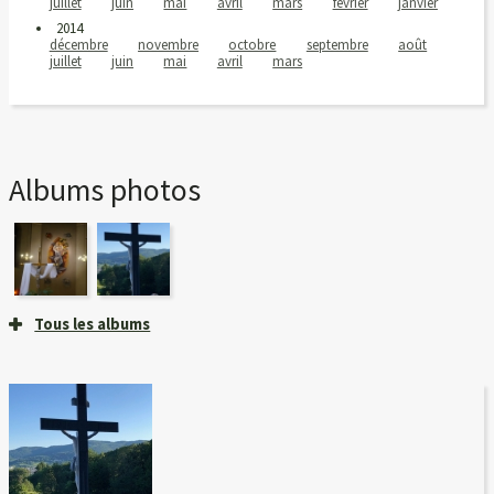
juillet
juin
mai
avril
mars
février
janvier
2014
décembre
novembre
octobre
septembre
août
juillet
juin
mai
avril
mars
Albums photos
Tous les albums