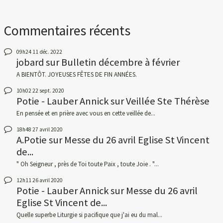
Commentaires récents
09h24
11
déc. 2022
jobard
sur
Bulletin décembre à février
A BIENTÔT. JOYEUSES FÊTES DE FIN ANNÉES.
10h02
22
sept. 2020
Potie - Lauber Annick
sur
Veillée Ste Thérèse
En pensée et en prière avec vous en cette veillée de...
18h48
27
avril 2020
A.Potie
sur
Messe du 26 avril Eglise St Vincent
de...
" Oh Seigneur , près de Toi toute Paix , toute Joie . "...
12h11
26
avril 2020
Potie - Lauber Annick
sur
Messe du 26 avril
Eglise St Vincent de...
Quelle superbe Liturgie si pacifique que j'ai eu du mal...