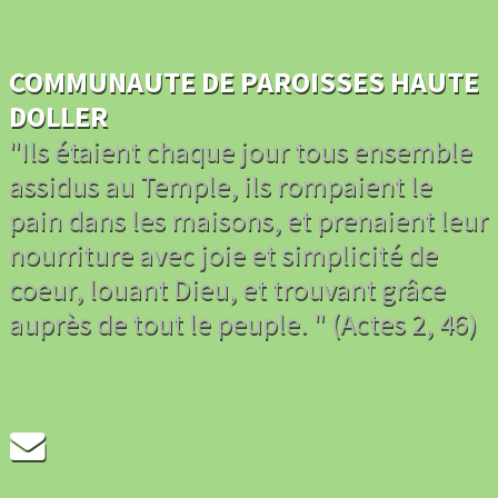
COMMUNAUTE DE PAROISSES HAUTE
DOLLER
"Ils étaient chaque jour tous ensemble
assidus au Temple, ils rompaient le
pain dans les maisons, et prenaient leur
nourriture avec joie et simplicité de
coeur, louant Dieu, et trouvant grâce
auprès de tout le peuple. " (Actes 2, 46)