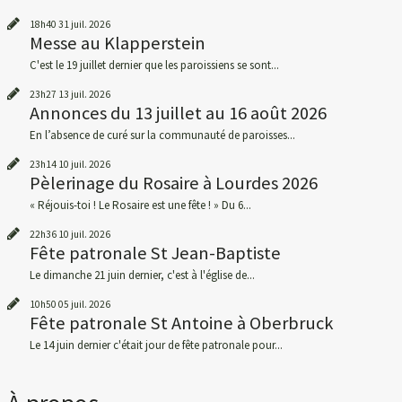
18h40
31
juil. 2026
Messe au Klapperstein
C'est le 19 juillet dernier que les paroissiens se sont...
23h27
13
juil. 2026
Annonces du 13 juillet au 16 août 2026
En l’absence de curé sur la communauté de paroisses...
23h14
10
juil. 2026
Pèlerinage du Rosaire à Lourdes 2026
« Réjouis-toi ! Le Rosaire est une fête ! » Du 6...
22h36
10
juil. 2026
Fête patronale St Jean-Baptiste
Le dimanche 21 juin dernier, c'est à l'église de...
10h50
05
juil. 2026
Fête patronale St Antoine à Oberbruck
Le 14 juin dernier c'était jour de fête patronale pour...