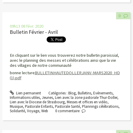
0
09h13
08
févr. 2020
Bulletin Février - Avril
En cliquant sur le lien vous trouverez notre bulletin paroissial,
avec le planning des messes et célébrations ainsi que la vie
des villages de notre communauté
bonne lecture
BULLETINHAUTEDOLLERJANV-MARS2020_HD
(1).pdf
Lien permanent
Catégories :
Blog
,
Bulletins
,
Evénements
,
Informations utiles
,
Jeunes
,
Lien avec la zone pastorale Thur-Doller
,
Lien avec le Diocese de Strasbourg
,
Messes et offices en vidéo
,
Musique
,
Pastorale Enfants
,
Pastorale Santé
,
Plannings célébrations
,
Solidarité
,
Voyage
,
Web
0
commentaire