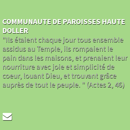
COMMUNAUTE DE PAROISSES HAUTE
DOLLER
"Ils étaient chaque jour tous ensemble
assidus au Temple, ils rompaient le
pain dans les maisons, et prenaient leur
nourriture avec joie et simplicité de
coeur, louant Dieu, et trouvant grâce
auprès de tout le peuple. " (Actes 2, 46)