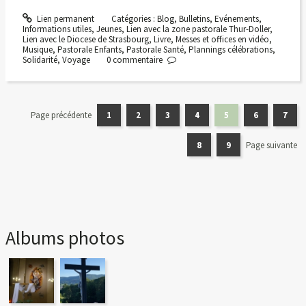
Lien permanent
Catégories :
Blog
,
Bulletins
,
Evénements
,
Informations utiles
,
Jeunes
,
Lien avec la zone pastorale Thur-Doller
,
Lien avec le Diocese de Strasbourg
,
Livre
,
Messes et offices en vidéo
,
Musique
,
Pastorale Enfants
,
Pastorale Santé
,
Plannings célébrations
,
Solidarité
,
Voyage
0
commentaire
Page précédente
1
2
3
4
5
6
7
8
9
Page suivante
Albums photos