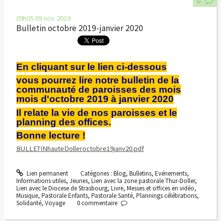
0
09h05
09
nov. 2019
Bulletin octobre 2019-janvier 2020
En cliquant sur le lien ci-dessous
vous pourrez lire notre bulletin de la
communauté de paroisses des mois
mois d'octobre 2019 à janvier 2020
Il relate la vie de nos paroisses et le
planning des offices.
Bonne lecture !
BULLETINhauteDolleroctobre19janv20.pdf
Lien permanent
Catégories :
Blog
,
Bulletins
,
Evénements
,
Informations utiles
,
Jeunes
,
Lien avec la zone pastorale Thur-Doller
,
Lien avec le Diocese de Strasbourg
,
Livre
,
Messes et offices en vidéo
,
Musique
,
Pastorale Enfants
,
Pastorale Santé
,
Plannings célébrations
,
Solidarité
,
Voyage
0
commentaire