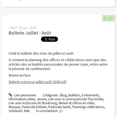
0
14h57
25
juil. 2020
Bulletin Juillet - Août
Voilà le bulletin des mois de juillet et août
Il contient le planning des offices et célébrations ainsi que des
articles des actualités paroissiales de janvier à juin, entre autre
la période de confinement
Bonne lecture
Bulletin paroisse juillet août 2020.pdf
Lien permanent
Catégories :
Blog
,
Bulletins
,
Evénements
,
Informations utiles
,
Jeunes
,
Lien avec la zone pastorale Thur-Doller
,
Lien avec le Diocese de Strasbourg
,
Messes et offices en vidéo
,
Musique
,
Pastorale Enfants
,
Pastorale Santé
,
Plannings célébrations
,
Solidarité
,
Web
0
commentaire