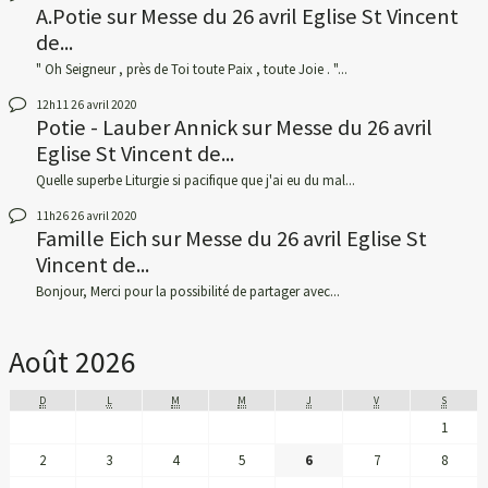
A.Potie
sur
Messe du 26 avril Eglise St Vincent
de...
" Oh Seigneur , près de Toi toute Paix , toute Joie . "...
12h11
26
avril 2020
Potie - Lauber Annick
sur
Messe du 26 avril
Eglise St Vincent de...
Quelle superbe Liturgie si pacifique que j'ai eu du mal...
11h26
26
avril 2020
Famille Eich
sur
Messe du 26 avril Eglise St
Vincent de...
Bonjour, Merci pour la possibilité de partager avec...
Août 2026
D
L
M
M
J
V
S
1
2
3
4
5
6
7
8