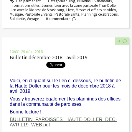
Lien permanent
Catégories :
Blog
,
Bulletins
,
Evénements
,
Informations utiles
,
Jeunes
,
Lien avec la zone pastorale Thur-Doller
,
Lien avec le Diocese de Strasbourg
,
Livre
,
Messes et offices en vidéo
,
Musique
,
Pastorale Enfants
,
Pastorale Santé
,
Plannings célébrations
,
Solidarité
,
Voyage
0
commentaire
0
10h31
29
déc. 2018
Bulletin décembre 2018 - avril 2019
Voici, en cliquant sur le lien ci-dessous, le bulletin de
la Haute Doller pour les mois de décembre 2018 à
avril 2019.
Vous y trouverez également les plannings des offices
dans la communauté de paroisses.
Bonne lecture !
BULLETIN_PAROISSES_HAUTE-DOLLER_DEC-
AVRIL19_WEB.pdf