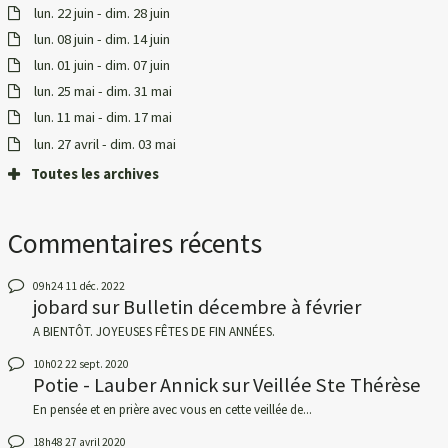
lun. 22 juin - dim. 28 juin
lun. 08 juin - dim. 14 juin
lun. 01 juin - dim. 07 juin
lun. 25 mai - dim. 31 mai
lun. 11 mai - dim. 17 mai
lun. 27 avril - dim. 03 mai
Toutes les archives
Commentaires récents
09h24
11
déc. 2022
jobard
sur
Bulletin décembre à février
A BIENTÔT. JOYEUSES FÊTES DE FIN ANNÉES.
10h02
22
sept. 2020
Potie - Lauber Annick
sur
Veillée Ste Thérèse
En pensée et en prière avec vous en cette veillée de...
18h48
27
avril 2020