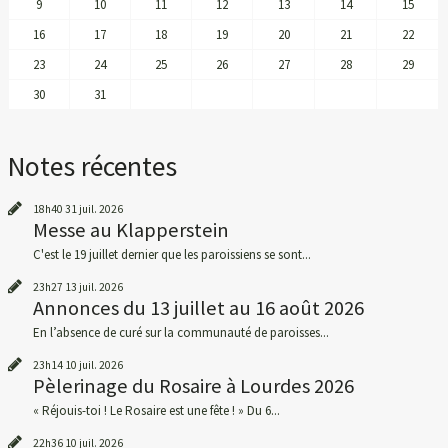
9
10
11
12
13
14
15
16
17
18
19
20
21
22
23
24
25
26
27
28
29
30
31
Notes récentes
18h40
31
juil. 2026
Messe au Klapperstein
C'est le 19 juillet dernier que les paroissiens se sont...
23h27
13
juil. 2026
Annonces du 13 juillet au 16 août 2026
En l’absence de curé sur la communauté de paroisses...
23h14
10
juil. 2026
Pèlerinage du Rosaire à Lourdes 2026
« Réjouis-toi ! Le Rosaire est une fête ! » Du 6...
22h36
10
juil. 2026