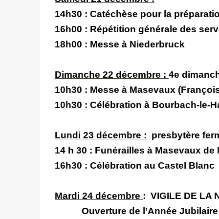
14h30 :
Catéchèse pour la préparatio
16h00 :
Répétition générale des se
18h00
: Messe à Niederbruck
Dimanche 22 décembre :
4e dimanch
10h30 :
Messe à Masevaux (François 
10h30 :
Célébration à Bourbach-le-H
Lundi 23 décembre :
presbytère fe
14 h 30 : Funérailles à Masevaux d
16h30 :
Célébration au Castel Blan
M
ardi 24 décembre
: VIGILE DE LA 
Ouverture de l’Année Jubilaire