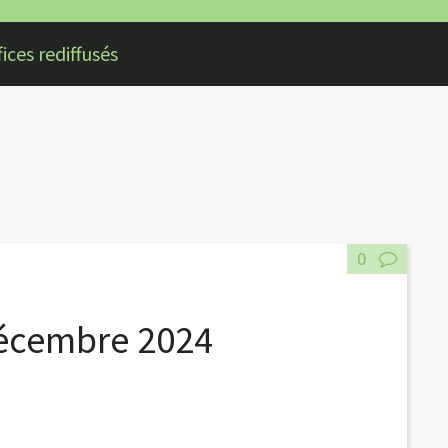
ices rediffusés
0
décembre 2024