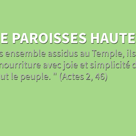
 PAROISSES HAUTE
us ensemble assidus au Temple, il
ourriture avec joie et simplicité d
t le peuple. " (Actes 2, 46)