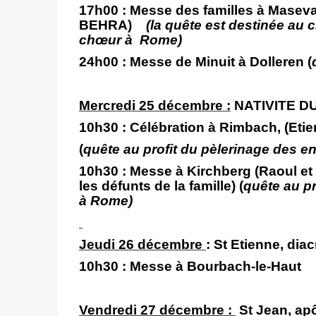
17h00 :
Messe des familles à Mase
BEHRA)
(la quête est destinée au 
chœur à Rome)
24h00
: Messe de Minuit à Dolleren (
Mercredi 25 décembre :
NATIVITE D
10h30 :
Célébration à Rimbach, (Etie
(
quête au profit du pèlerinage des 
10h30 :
Messe à Kirchberg (Raoul e
les défunts de la famille)
(
quête au p
à Rome)
Jeudi 26 décembre
: St Etienne, diac
10h30 :
Messe à Bourbach-le-Haut
Vendredi 27 décembre :
St Jean, apô