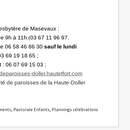
esbytère de Masevaux :
de 9h à 11h
(
03 67 11 96 97.
te 06 58 46 86 30
sauf le lundi
re retraité 03 69 19 18 65 ;
Ducottet : 06 07 69 15 03 ;
eparoisses-doller.hautetfort.com
 de paroisses de la Haute-Doller
ments
,
Pastorale Enfants
,
Plannings célébrations