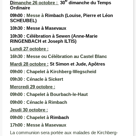
e
Di
manche 26 octobre :
30
dimanche du Temps
Ordinaire
09h00
:
Messe à
Rimbach
(Louise, Pierre et Léon
SCHEUBEL)
10h30 :
Messe à Masevaux
10h30 :
Célébration à Sewen
(Anne-Marie
RINGENBACH et Joseph ILTIS)
Lundi 27 octobre :
16h30 :
Messe ou Célébration au Castel Blanc
M
ardi 28 octobre
:
St Simon et Jude, Apôtres
09h00
:
Chapelet à Kirchberg-Wegscheid
09h30
:
Cénacle à Sickert
Mercredi 29 octobre :
09h00
:
Chapelet à Bourbach-le-Haut
09h00
:
Cénacle à Rimbach
Jeudi 30 octobre :
09h00 :
Chapelet à
Rimbach
17h00
:
Messe à Masevaux
La communion sera portée aux malades de Kirchberg-