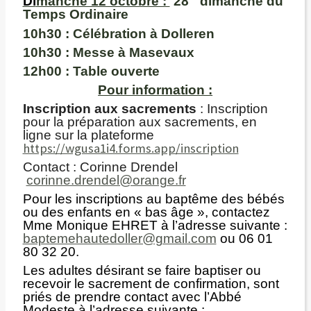
Di
manche 12 octobre :
28
dimanche du
Temps Ordinaire
10h30 :
Célébration à Dolleren
10h30 :
Messe à Masevaux
12h00 :
Table ouverte
Pour information :
Inscription aux sacrements
: Inscription
pour la préparation aux sacrements, en
ligne sur la plateforme
https://wgusa1i4.forms.app/inscription
Contact : Corinne Drendel
corinne.drendel@orange.fr
Pour les inscriptions au baptême des bébés
ou des enfants en « bas âge », contactez
Mme Monique EHRET à l’adresse suivante :
baptemehautedoller@gmail.com
ou 06 01
80 32 20.
Les adultes désirant se faire baptiser ou
recevoir le sacrement de confirmation, sont
priés de prendre contact avec l’Abbé
Modeste à l’adresse suivante :