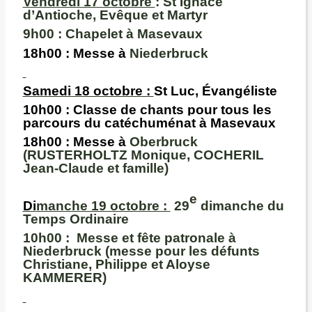
Vendredi 17 octobre
: St Ignace
d’Antioche, Evêque et Martyr
9h00 :
Chapelet à Masevaux
18h00
: Messe à
Niederbruck
Samedi 18 octobre :
St Luc, Évangéliste
10h00
: Classe de chants pour tous les
parcours du catéchuménat à Masevaux
18h00
: Messe à
Oberbruck
(RUSTERHOLTZ Monique, COCHERIL
Jean-Claude et famille)
e
Di
manche 19 octobre :
29
dimanche du
Temps Ordinaire
10h00 :
Messe et fête patronale à
Niederbruck (messe pour les défunts
Christiane, Philippe et Aloyse
KAMMERER)