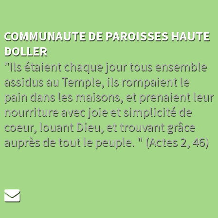
COMMUNAUTE DE PAROISSES HAUTE
DOLLER
"Ils étaient chaque jour tous ensemble
assidus au Temple, ils rompaient le
pain dans les maisons, et prenaient leur
nourriture avec joie et simplicité de
coeur, louant Dieu, et trouvant grâce
auprès de tout le peuple. " (Actes 2, 46)