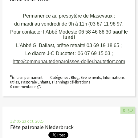
Permanence au presbytère de Masevaux :
du mardi au vendredi de 9h à 11h
(
03 67 11 96 97.
Pour contacter l’Abbé Modeste 06 58 46 86 30
sauf le
lundi
L’Abbé G. Ballast, prêtre retraité 03 69 19 18 65 ;
Le diacre J-C Ducottet : 06 07 69 15 03
;
http://communautedeparoisses-doller.hautetfort.com
Lien permanent
Catégories :
Blog
,
Evénements
,
Informations
utiles
,
Pastorale Enfants
,
Plannings célébrations
0
commentaire
0
12h05
23
oct. 2025
Fête patronale Niederbruck