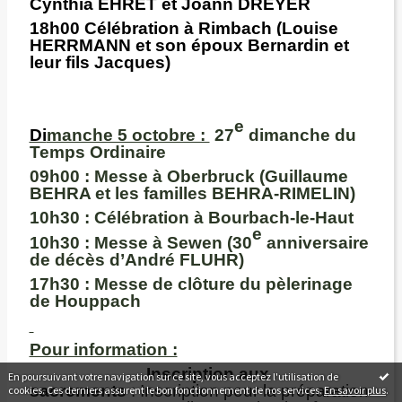
Cynthia EHRET et Joann DREYER
18h00
Célébration à Rimbach (Louise
HERRMANN et son époux Bernardin et
leur fils Jacques)
e
Di
manche 5 octobre :
27
dimanche du
Temps Ordinaire
09h00 :
Messe à Oberbruck (Guillaume
BEHRA et les familles BEHRA-RIMELIN)
10h30 :
Célébration à Bourbach-le-Haut
e
10h30 :
Messe à Sewen (30
anniversaire
de décès d’André FLUHR)
17h30 :
Messe de clôture du pèlerinage
de Houppach
Pour information :
Inscription aux
En poursuivant votre navigation sur ce site, vous acceptez l'utilisation de
sacrements
: Inscription pour la préparation
cookies. Ces derniers assurent le bon fonctionnement de nos services.
En savoir plus
.