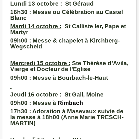
Lundi 13 octobre :
St Géraud
16h30 :
Messe ou Célébration au Castel
Blanc
M
ardi 14 octobre :
St Calliste Ier, Pape et
Martyr
09h00
: Messe & chapelet à Kirchberg-
Wegscheid
Mercredi 15 octobre :
Ste
Thérèse d’Avila,
Vierge et Docteur de l’Eglise
09h00
: Messe à Bourbach-le-Haut
Jeudi 16 octobre :
St Gall, Moine
09h00 :
Messe à
Rimbach
17h30
: Adoration à Masevaux suivie de
la messe à
18h00
(Anne Marie TRESCH-
MARTIN)