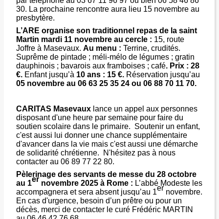
par téléphone au 03 67 11 96 97 ou bien 06 58 46 86
30. La prochaine rencontre aura lieu 15 novembre au
presbytère.
L’ARE organise son traditionnel repas de la saint
Martin mardi 11 novembre au cercle :
15, route
Joffre à Masevaux.
Au menu :
Terrine, crudités.
Suprême de pintade ; méli-mélo de légumes ; gratin
dauphinois ; bavarois aux framboises ; café
. Prix : 28
€.
Enfant jusqu’à
10 ans : 15 €.
Réservation jusqu’au
05 novembre au 06 63 25 35 24 ou 06 88 70 11 70.
CARITAS Masevaux
lance un appel aux personnes
disposant d'une heure par semaine pour faire du
soutien scolaire dans le primaire. Soutenir un enfant,
c'est aussi lui donner une chance supplémentaire
d'avancer dans la vie mais c'est aussi une démarche
de solidarité chrétienne. N'hésitez pas à nous
contacter au 06 89 77 22 80.
Pèlerinage des servants de messe du 28 octobre
er
au 1
novembre 2025 à Rome :
L’abbé Modeste les
er
accompagnera et sera absent jusqu’au 1
novembre.
En cas d'urgence, besoin d’un prêtre ou pour un
décès, merci de contacter
le curé Frédéric MARTIN
au 06 46 42 76 68