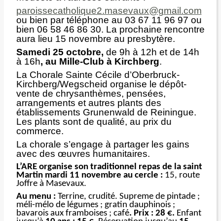
paroissecatholique2.masevaux@gmail.com
ou bien par téléphone au 03 67 11 96 97 ou
bien 06 58 46 86 30. La prochaine rencontre
aura lieu 15 novembre au presbytère.
Samedi 25 octobre,
de 9h à 12h et de 14h
à 16h
, au Mille-Club à Kirchberg
.
La Chorale Sainte Cécile d’Oberbruck-
Kirchberg/Wegscheid organise le dépôt-
vente de chrysanthèmes, pensées,
arrangements et autres plants des
établissements Grunenwald de Reiningue.
Les plants sont de qualité, au prix du
commerce.
La chorale s’engage à partager les gains
avec des œuvres humanitaires.
L’ARE organise son traditionnel repas de la saint
Martin mardi 11 novembre au cercle :
15, route
Joffre à Masevaux.
Au menu :
Terrine, crudité. Supreme de pintade ;
méli-mélo de légumes ; gratin dauphinois ;
bavarois aux framboises ; café
. Prix : 28 €.
Enfant