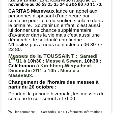
jusqu’à
10 ans : 15 €.
Réservation jusqu’au
15
novembre au 06 63 25 35 24 ou 06 88 70 11 70.
CARITAS Masevaux
lance un appel aux
personnes disposant d'une heure par
semaine pour faire du soutien scolaire dans
le primaire. Soutenir un enfant, c'est aussi
lui donner une chance supplémentaire
d'avancer dans la vie mais c'est aussi une
démarche de solidarité chrétienne.
N'hésitez pas à nous contacter au 06 89 77
22 80.
Messes de la TOUSSAINT :
Samedi
er
1
/11 à
10h30
:
Messe à Sewen.
10h30
:
Célébration
à Kirchberg-Wegscheid.
Dimanche 2/11 à 10h :
Messe à
Masevaux.
Changement de l’horaire des messes à
partir du 26 octobre :
Pendant la période hivernale, les messes de
semaine le soir seront à 17h00.
Lien permanent
Catégories :
Blog
,
Evénements
,
Informations