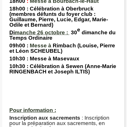
18h00
:
Messe à Bourbach-le-Haut
18h00
: Célébration à
Oberbruck
(membres défunts du foyer club :
Guillaume, Pierre, Lucie, Edgar, Marie-
Odile et Bernard)
e
Di
manche 26 octobre :
30
dimanche du
Temps Ordinaire
09h00
:
Messe à
Rimbach
(Louise, Pierre
et Léon SCHEUBEL)
10h30 :
Messe à Masevaux
10h30 :
Célébration à Sewen
(Anne-Marie
RINGENBACH et Joseph ILTIS)
Pour information :
Inscription aux sacrements
: Inscription
pour la préparation aux sacrements, en