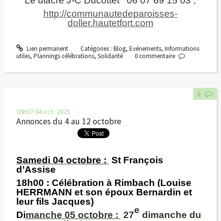
Le diacre J-C Ducottet 06 07 69 15 03
;
http://communautedeparoisses-
doller.hautetfort.com
Lien permanent
Catégories :
Blog
,
Evénements
,
Informations
utiles
,
Plannings célébrations
,
Solidarité
0
commentaire
0
08h07
04
oct. 2025
Annonces du 4 au 12 octobre
Samedi 04 octobre :
St François
d’Assise
18h00
: Célébration à Rimbach (Louise
HERRMANN et son époux Bernardin et
leur fils Jacques)
e
Di
manche 05 octobre :
27
dimanche du