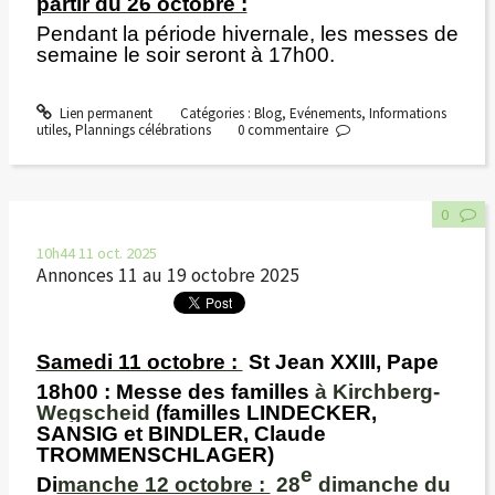
partir du 26 octobre :
Pendant la période hivernale, les messes de
semaine le soir seront à 17h00.
Lien permanent
Catégories :
Blog
,
Evénements
,
Informations
utiles
,
Plannings célébrations
0
commentaire
0
10h44
11
oct. 2025
Annonces 11 au 19 octobre 2025
Samedi 11 octobre :
St Jean XXIII, Pape
18h00
: Messe des familles
à Kirchberg-
Wegscheid
(familles LINDECKER,
SANSIG et BINDLER, Claude
TROMMENSCHLAGER)
e
Di
manche 12 octobre :
28
dimanche du