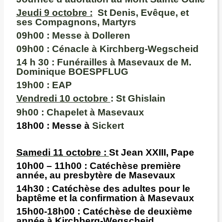
Jeudi 9 octobre :
St Denis, Evêque, et
ses Compagnons, Martyrs
09h00 :
Messe à Dolleren
09h00 :
Cénacle à Kirchberg-Wegscheid
14 h 30 : Funérailles à Masevaux de M.
Dominique BOESPFLUG
19h00
: EAP
Vendredi 10 octobre
: St Ghislain
9h00 :
Chapelet à Masevaux
18h00
: Messe à
Sickert
Samedi 11 octobre :
St Jean XXIII, Pape
10h00 – 11h00 :
Catéchèse première
année
, au presbytère de Masevaux
14h30 :
Catéchèse des adultes pour le
baptême et la confirmation à Masevaux
15h00-18h00 :
Catéchèse
de deuxième
année à Kirchberg-Wegscheid