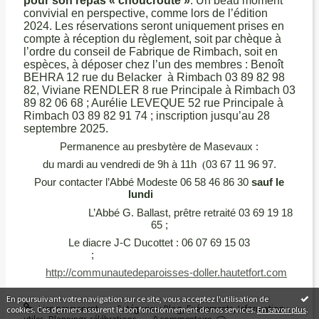
pour son repas « choucroute »
. Un beau moment
convivial en perspective, comme lors de l’édition
2024. Les réservations seront uniquement prises en
compte à réception du règlement, soit par chèque à
l’ordre du conseil de Fabrique de Rimbach, soit en
espèces, à déposer chez l’un des membres : Benoît
BEHRA 12 rue du Belacker à Rimbach 03 89 82 98
82, Viviane RENDLER 8 rue Principale à Rimbach 03
89 82 06 68 ; Aurélie LEVEQUE 52 rue Principale à
Rimbach 03 89 82 91 74 ; inscription jusqu’au 28
septembre 2025.
Permanence au presbytère de Masevaux :
du mardi au vendredi de 9h à 11h
(
03 67 11 96 97.
Pour contacter l’Abbé Modeste 06 58 46 86 30
sauf le
lundi
L’Abbé G. Ballast, prêtre retraité 03 69 19 18
65 ;
Le diacre J-C Ducottet : 06 07 69 15 03
;
http://communautedeparoisses-doller.hautetfort.com
En poursuivant votre navigation sur ce site, vous acceptez l'utilisation de
Lien permanent
Catégories :
Blog
,
Evénements
,
Informations
cookies. Ces derniers assurent le bon fonctionnement de nos services.
En savoir plus
.