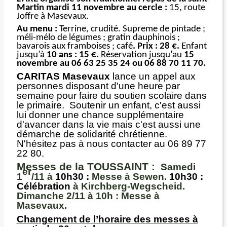
Martin mardi 11 novembre au cercle :
15, route
Joffre à Masevaux.
Au menu :
Terrine, crudité. Supreme de pintade ;
méli-mélo de légumes ; gratin dauphinois ;
bavarois aux framboises ; café
. Prix : 28 €.
Enfant
jusqu’à
10 ans : 15 €.
Réservation jusqu’au
15
novembre au 06 63 25 35 24 ou 06 88 70 11 70.
CARITAS Masevaux
lance un appel aux
personnes disposant d'une heure par
semaine pour faire du soutien scolaire dans
le primaire. Soutenir un enfant, c'est aussi
lui donner une chance supplémentaire
d'avancer dans la vie mais c'est aussi une
démarche de solidarité chrétienne.
N'hésitez pas à nous contacter au 06 89 77
22 80.
Messes de la TOUSSAINT :
Samedi
er
1
/11 à
10h30
:
Messe à Sewen.
10h30
:
Célébration
à Kirchberg-Wegscheid.
Dimanche 2/11 à 10h :
Messe à
Masevaux.
Changement de l’horaire des messes à