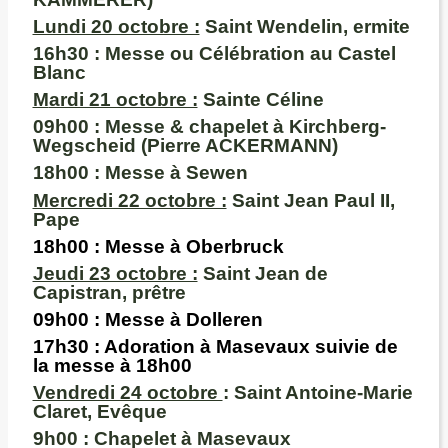
Lundi 20 octobre :
Saint Wendelin, ermite
16h30 :
Messe ou Célébration au Castel
Blanc
M
ardi 21 octobre :
Sainte Céline
09h00
: Messe & chapelet à Kirchberg-
Wegscheid (Pierre ACKERMANN)
18h00
: Messe à Sewen
Mercredi 22 octobre :
Saint Jean Paul II,
Pape
18h00
: Messe à
Oberbruck
Jeudi 23 octobre :
Saint Jean de
Capistran, prêtre
09h00 :
Messe à
Dolleren
17h30
: Adoration à Masevaux suivie de
la messe à
18h00
Vendredi 24 octobre
: Saint Antoine-Marie
Claret, Evêque
9h00 :
Chapelet à Masevaux