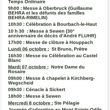
Temps Ordinaire
9h00
:
Messe à Oberbruck (Guillaume
BEHRA et les défunts des familles
BEHRA-RIMELIN)
10h30
: Célébration à Bourbach-le-Haut
10 h 30 : Messe à Sewen (30°
anniversaire de décès d’André FLUHR)
17h00
: Messe de clôture à Houppach
Lundi 06 octobre :
St Bruno, Prêtre
16h30 :
Messe ou Célébration au Castel
Blanc
M
ardi 07 octobre :
Notre Dame du
Rosaire
09h00
: Messe & chapelet à Kirchberg-
Wegscheid
09h30 :
Cénacle à Sickert
18h00
: Messe à Sewen
Mercredi 8 octobre :
Ste Pélagie
Journée d’adoration au Mont Sainte Odile