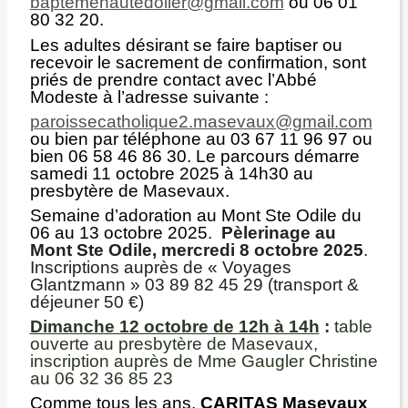
baptemehautedoller@gmail.com
ou 06 01
80 32 20.
Les adultes désirant se faire baptiser ou
recevoir le sacrement de confirmation, sont
priés de prendre contact avec l’Abbé
Modeste à l’adresse suivante :
paroissecatholique2.masevaux@gmail.com
ou bien par téléphone au 03 67 11 96 97 ou
bien 06 58 46 86 30. Le parcours démarre
samedi 11 octobre 2025 à 14h30 au
presbytère de Masevaux.
Semaine d’adoration au Mont Ste Odile du
06 au 13 octobre 2025.
Pèlerinage au
Mont Ste Odile, mercredi 8 octobre 2025
.
Inscriptions auprès de « Voyages
Glantzmann » 03 89 82 45 29 (transport &
déjeuner 50 €)
Dimanche 12 octobre de 12h à 14h
:
table
ouverte au presbytère de Masevaux,
inscription auprès de Mme Gaugler Christine
au 06 32 36 85 23
Comme tous les ans,
CARITAS Masevaux