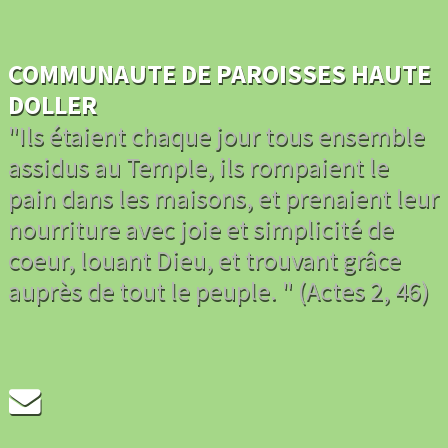
COMMUNAUTE DE PAROISSES HAUTE
DOLLER
"Ils étaient chaque jour tous ensemble
assidus au Temple, ils rompaient le
pain dans les maisons, et prenaient leur
nourriture avec joie et simplicité de
coeur, louant Dieu, et trouvant grâce
auprès de tout le peuple. " (Actes 2, 46)