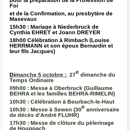
pour la préparation de la Profession de
Foi
et de la Confirmation, au presbytère de
Masevaux
15h30 :
Mariage à Niederbruck de
Cynthia EHRET et Joann DREYER
18h00
Célébration à Rimbach (Louise
HERRMANN et son époux Bernardin et
leur fils Jacques)
e
Di
manche 5 octobre :
27
dimanche du
Temps Ordinaire
09h00 :
Messe à Oberbruck (Guillaume
BEHRA et les familles BEHRA-RIMELIN)
10h30 :
Célébration à Bourbach-le-Haut
e
10h30 :
Messe à Sewen (30
anniversaire
de décès d’André FLUHR)
17h30 :
Messe de clôture du pèlerinage
de Houppach