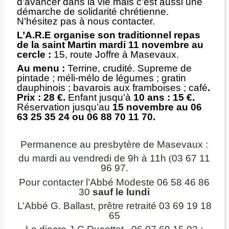
d'avancer dans la vie mais c'est aussi une
démarche de solidarité chrétienne.
N'hésitez pas à nous contacter.
L’A.R.E organise son traditionnel repas
de la saint Martin mardi 11 novembre au
cercle :
15, route Joffre à Masevaux.
Au menu :
Terrine, crudité. Supreme de
pintade ; méli-mélo de légumes ; gratin
dauphinois ; bavarois aux framboises ; café
.
Prix : 28 €.
Enfant jusqu’à
10 ans : 15 €.
Réservation jusqu’au
15 novembre au 06
63 25 35 24 ou 06 88 70 11 70.
Permanence au presbytère de Masevaux :
du mardi au vendredi de 9h à 11h
(
03 67 11
96 97.
Pour contacter l’Abbé Modeste 06 58 46 86
30
sauf le lundi
L’Abbé G. Ballast, prêtre retraité 03 69 19 18
65