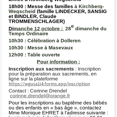
18h00 :
Messe des familles
à Kirchberg-
Wegscheid
(famille LINDECKER, SANSIG
et BINDLER, Claude
TROMMENSCHLAGER)
e
Di
manche 12 octobre :
28
dimanche du
Temps Ordinaire
10h30 :
Célébration à Dolleren
10h30 :
Messe à Masevaux
12h00 :
Table ouverte
Pour information :
Inscription aux sacrements
: Inscription
pour la préparation aux sacrements, en
ligne sur la plateforme
https://wgusa1i4.forms.app/inscription
Contact : Corinne Drendel
corinne.drendel@orange.fr
Pour les inscriptions au baptême des bébés
ou des enfants en « bas âge », contactez
Mme Monique EHRET à l’adresse suivante :