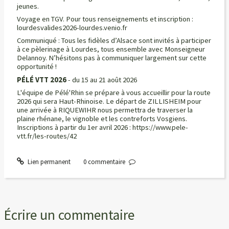
jeunes.
Voyage en TGV. Pour tous renseignements et inscription :
lourdesvalides2026-lourdes.venio.fr
Communiqué : Tous les fidèles d’Alsace sont invités à participer
à ce pèlerinage à Lourdes, tous ensemble avec Monseigneur
Delannoy. N’hésitons pas à communiquer largement sur cette
opportunité !
PÉLÉ VTT 2026
- du 15 au 21 août 2026
L'équipe de Pélé'Rhin se prépare à vous accueillir pour la route
2026 qui sera Haut-Rhinoise. Le départ de ZILLISHEIM pour
une arrivée à RIQUEWIHR nous permettra de traverser la
plaine rhénane, le vignoble et les contreforts Vosgiens.
Inscriptions à partir du 1er avril 2026 : https://www.pele-
vtt.fr/les-routes/42
Lien permanent
0
commentaire
Écrire un commentaire