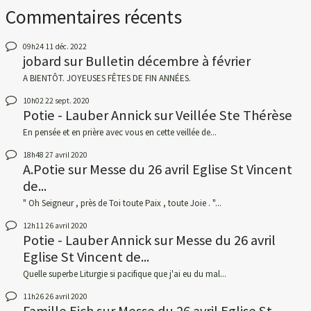
Commentaires récents
09h24
11
déc. 2022
jobard
sur
Bulletin décembre à février
A BIENTÔT. JOYEUSES FÊTES DE FIN ANNÉES.
10h02
22
sept. 2020
Potie - Lauber Annick
sur
Veillée Ste Thérèse
En pensée et en prière avec vous en cette veillée de...
18h48
27
avril 2020
A.Potie
sur
Messe du 26 avril Eglise St Vincent
de...
" Oh Seigneur , près de Toi toute Paix , toute Joie . "...
12h11
26
avril 2020
Potie - Lauber Annick
sur
Messe du 26 avril
Eglise St Vincent de...
Quelle superbe Liturgie si pacifique que j'ai eu du mal...
11h26
26
avril 2020