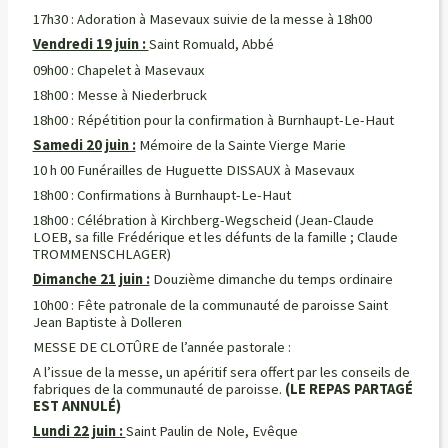
17h30 : Adoration à Masevaux suivie de la messe à 18h00
Vendredi 19 juin :
Saint Romuald, Abbé
09h00 : Chapelet à Masevaux
18h00 : Messe à Niederbruck
18h00 : Répétition pour la confirmation à Burnhaupt-Le-Haut
Samedi 20 juin :
Mémoire de la Sainte Vierge Marie
10 h 00 Funérailles de Huguette DISSAUX à Masevaux
18h00 : Confirmations à Burnhaupt-Le-Haut
18h00 : Célébration à Kirchberg-Wegscheid (Jean-Claude
LOEB, sa fille Frédérique et les défunts de la famille ; Claude
TROMMENSCHLAGER)
Dimanche 21 juin :
Douzième dimanche du temps ordinaire
10h00 : Fête patronale de la communauté de paroisse Saint
Jean Baptiste à Dolleren
MESSE DE CLOTÛRE de l’année pastorale :
A l’issue de la messe, un apéritif sera offert par les conseils de
fabriques de la communauté de paroisse.
(LE REPAS PARTAGÉ
EST ANNULÉ)
Lundi 22 juin :
Saint Paulin de Nole, Evêque