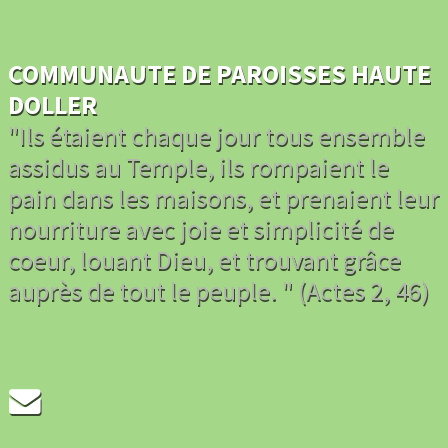
COMMUNAUTE DE PAROISSES HAUTE
DOLLER
"Ils étaient chaque jour tous ensemble
assidus au Temple, ils rompaient le
pain dans les maisons, et prenaient leur
nourriture avec joie et simplicité de
coeur, louant Dieu, et trouvant grâce
auprès de tout le peuple. " (Actes 2, 46)