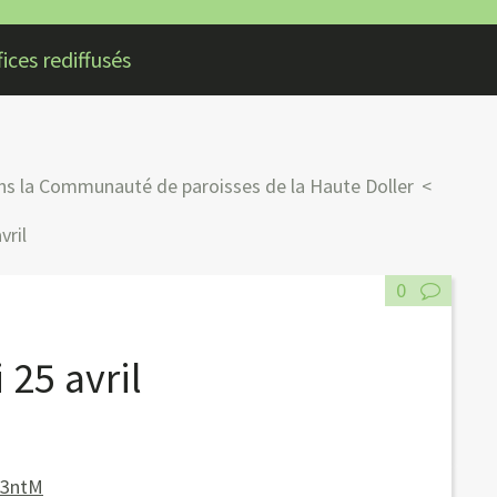
ices rediffusés
dans la Communauté de paroisses de la Haute Doller
vril
0
 25 avril
S3ntM