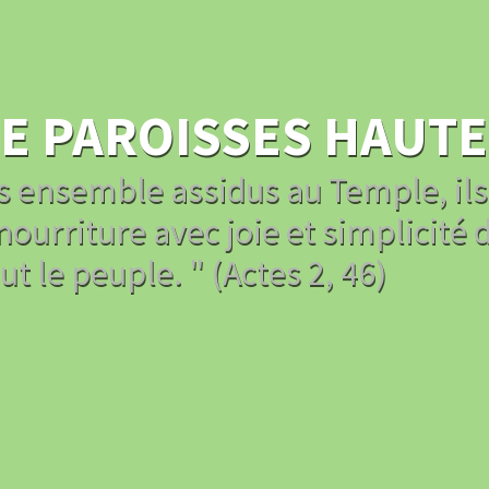
 PAROISSES HAUTE
us ensemble assidus au Temple, il
ourriture avec joie et simplicité d
t le peuple. " (Actes 2, 46)